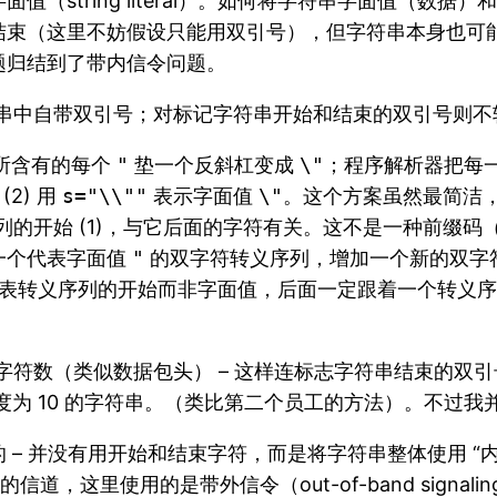
（string literal）。如何将字符串字面值（数
结束（这里不妨假设只能用双引号），但字符串本身也可
题归结到了带内信令问题。
字符串中自带双引号；对标记字符串开始和结束的双引号则
所含有的每个
"
垫一个反斜杠变成
\"
；程序解析器把每
(2) 用
s="\\""
表示字面值
\"
。这个方案虽然最简洁
列的开始 (1)，与它后面的字符有关。这不是一种前缀码（pr
一个代表字面值
"
的双字符转义序列，增加一个新的双字
表转义序列的开始而非字面值，后面一定跟着一个转义序
的字符数（类似数据包头） – 这样连标志字符串结束的
度为 10 的字符串。（类比第二个员工的方法）。不过
– 并没有用开始和结束字符，而是将字符串整体使用 “内
道，这里使用的是带外信令（out-of-band sign