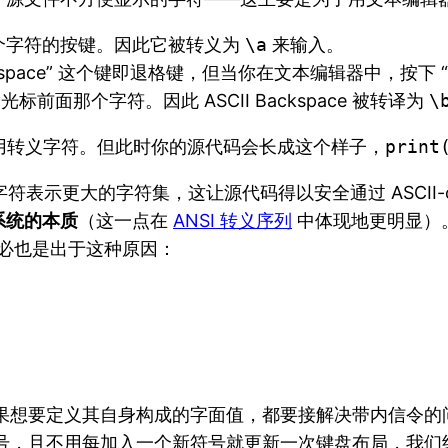
应这个字符的按键。因此它被转义为
\a
来输入。
“Backspace” 这个键即退格键，但当你在文本编辑器中，按下
除光标前面那个字符。因此 ASCII Backspace 被转译为
\
以不用转义字符。但此时你的源代码会长成这个样子，
print
表示更大的字符集，这让源代码得以安全通过 ASCII-only
系统的本质
（这一点在
ANSI 转义序列
中体现地更明显）。尽管
，想必也是出于这种原因：
果想要定义其自身构成的字面值，都要接解决带内信令的
号，且不用每加入一个新符号就更新一次键盘布局，我们