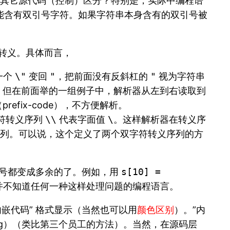
据）和其它源代码（控制）区分？特别是，实际中编程语
能含有双引号字符。如果字符串本身含有的双引号被
不转义。具体而言，
一个
\"
变回
"
，把前面没有反斜杠的
"
视为字符串
，但在前面举的一组例子中，解析器从左到右读取到
efix-code），不方便解析。
符转义序列
\\
代表字面值
\
。这样解析器在转义序
列。可以说，这个定义了两个双字符转义序列的方
双引号都变成多余的了。例如，用
s[10] =
我并不知道任何一种这样处理问题的编程语言。
嵌代码” 格式显示（当然也可以用
颜色区别
）。”内
aling）（类比第三个员工的方法）。当然，在源码层