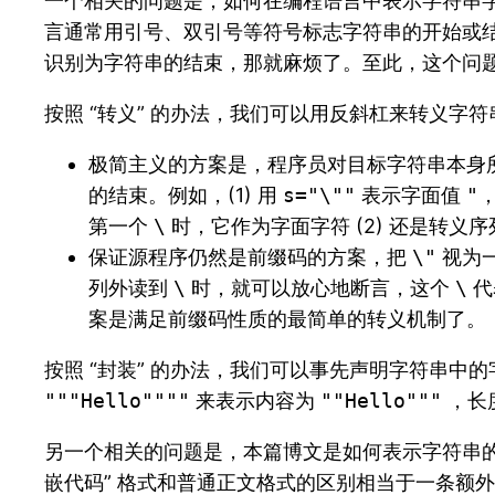
一个相关的问题是，如何在编程语言中表示字符串字面值
言通常用引号、双引号等符号标志字符串的开始或
识别为字符串的结束，那就麻烦了。至此，这个问
按照 “转义” 的办法，我们可以用反斜杠来转义
极简主义的方案是，程序员对目标字符串本身
的结束。例如，(1) 用
s="\""
表示字面值
"
，
第一个
\
时，它作为字面字符 (2) 还是转义序
保证源程序仍然是前缀码的方案，把
\"
视为
列外读到
\
时，就可以放心地断言，这个
\
代
案是满足前缀码性质的最简单的转义机制了。
按照 “封装” 的办法，我们可以事先声明字符串中
"""Hello""""
来表示内容为
""Hello"""
，长
另一个相关的问题是，本篇博文是如何表示字符串的 
嵌代码” 格式和普通正文格式的区别相当于一条额外的信